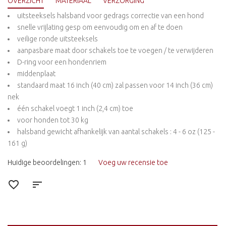
OVERZICHT
MATERIAAL
VERZORGING
uitsteeksels halsband voor gedrags correctie van een hond
snelle vrijlating gesp om eenvoudig om en af te doen
veilige ronde uitsteeksels
aanpasbare maat door schakels toe te voegen / te verwijderen
D-ring voor een hondenriem
middenplaat
standaard maat 16 inch (40 cm) zal passen voor 14 inch (36 cm)
nek
één schakel voegt 1 inch (2,4 cm) toe
voor honden tot 30 kg
halsband gewicht afhankelijk van aantal schakels : 4 - 6 oz (125 -
161 g)
Huidige beoordelingen: 1
Voeg uw recensie toe