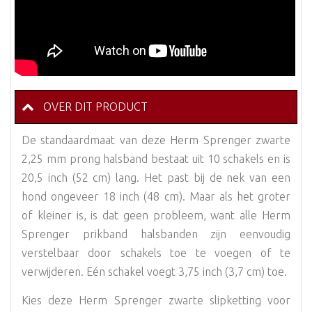
OVER DIT PRODUCT
De standaardmaat van deze Herm Sprenger zwarte
2,25 mm prong halsband bestaat uit 10 schakels en is
20,5 inch (52 cm) lang. Het past bij de nek van een
hond ongeveer 18 inch (48 cm). Maar als het groter
of kleiner is, is dat geen probleem, want alle Herm
Sprenger prikband halsbanden zijn eenvoudig
verstelbaar door schakels toe te voegen of te
verwijderen. Eén schakel voegt 3,75 inch (3,7 cm) toe.
Kies deze Herm Sprenger zwarte slipketting voor