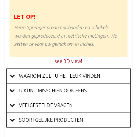
LET OP!
Herm Sprenger prong halsbanden en schakels
worden geproduceerd in metrische metingen. We
zetten ze voor uw gemak om in inches.
see 3D view!
WAAROM ZULT U HET LEUK VINDEN
U KUNT MISSCHIEN OOK EENS
VEELGESTELDE VRAGEN
SOORTGELIJKE PRODUCTEN