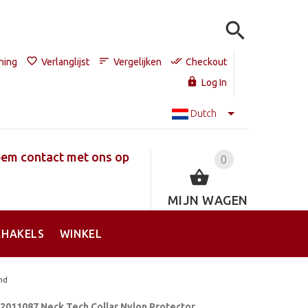
ning
Verlanglijst
Vergelijken
Checkout
Log In
Dutch
em contact met ons op
0
MIJN WAGEN
CHAKELS
WINKEL
and
2011087 Neck Tech Collar Nylon Protector