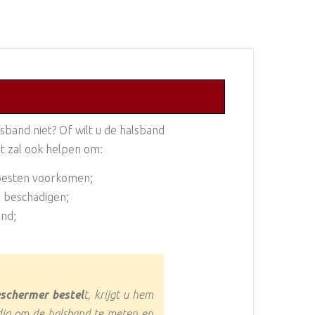
sband niet? Of wilt u de halsband
t zal ook helpen om:
oesten voorkomen;
n beschadigen;
ond;
eschermer bestel
t, krijgt u hem
odig om de halsband te meten en