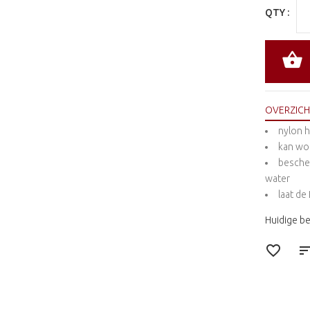
QTY :
OVERZICH
nylon 
kan wo
besche
water
laat de
Huidige b