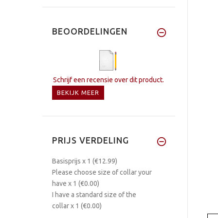
BEOORDELINGEN
Schrijf een recensie over dit product.
BEKIJK MEER
PRIJS VERDELING
Basisprijs
x 1
(€12.99)
Please choose size of collar your
have
x 1
(€0.00)
I have a standard size of the
collar
x 1
(€0.00)