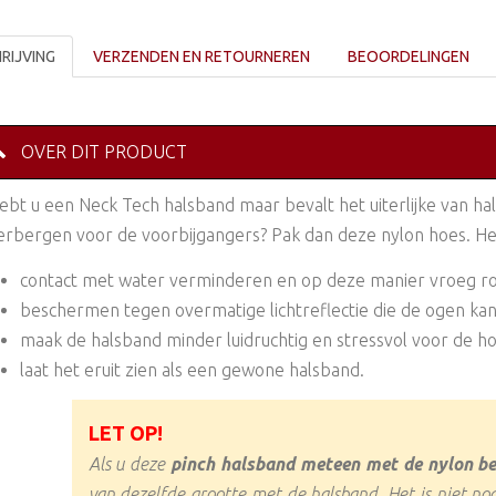
RIJVING
VERZENDEN EN RETOURNEREN
BEOORDELINGEN
OVER DIT PRODUCT
ebt u een Neck Tech halsband maar bevalt het uiterlijke van hal
erbergen voor de voorbijgangers? Pak dan deze nylon hoes. He
contact met water verminderen en op deze manier vroeg r
beschermen tegen overmatige lichtreflectie die de ogen ka
maak de halsband minder luidruchtig en stressvol voor de h
laat het eruit zien als een gewone halsband.
LET OP!
Als u deze
pinch halsband meteen met de nylon b
van dezelfde grootte met de halsband. Het is niet n