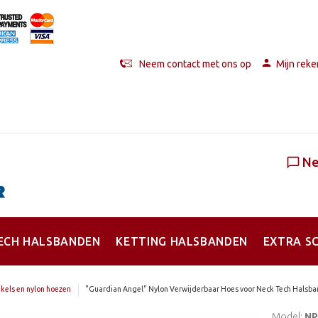
Neem contact met ons op
Mijn reke
Ne
ECH HALSBANDEN
KETTING HALSBANDEN
EXTRA S
kels en nylon hoezen
"Guardian Angel" Nylon Verwijderbaar Hoes voor Neck Tech Halsb
Model:
NP