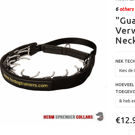
6
others 
"Gua
Verw
Neck
NEK TEC
HOEVEEL 
TOEGEV
€12.